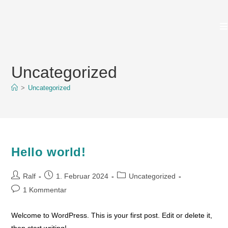
Zum
Inhalt
springen
Uncategorized
>
Uncategorized
Hello world!
Beitrags-
Beitrag
Beitrags-
Ralf
1. Februar 2024
Uncategorized
Autor:
veröffentlicht:
Kategorie:
Beitrags-
1 Kommentar
Kommentare:
Welcome to WordPress. This is your first post. Edit or delete it,